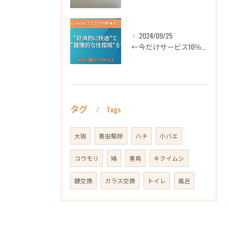
2024/09/25
←今だけサービス10％OFFギフト券プロフィールから
タグ
Tags
大阪
害虫駆除
ハチ
小バエ
コウモリ
鳩
害鳥
キクイムシ
鍵交換
ガラス交換
トイレ
風呂