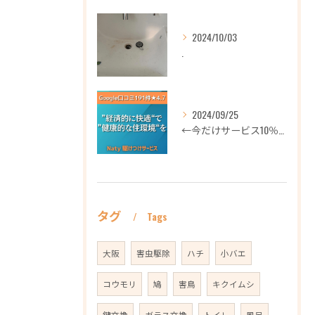
2024/10/03
.
2024/09/25
←今だけサービス10％OFFギフト券プロフィールから
タグ
Tags
大阪
害虫駆除
ハチ
小バエ
コウモリ
鳩
害鳥
キクイムシ
鍵交換
ガラス交換
トイレ
風呂