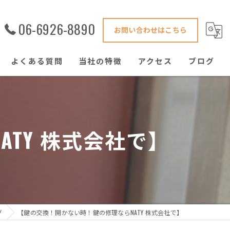
06-6926-8890
お問い合わせはこちら
よくある質問
当社の特徴
アクセス
ブログ
害獣駆除
鍵修理
TY 株式会社で】
ハウスクリーニング
窓ガラス
ゴキブリ
グ
【鍵の交換！開かない時！鍵の修理ならNATY 株式会社で】