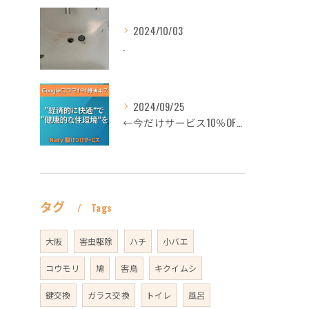
2024/10/03
.
2024/09/25
←今だけサービス10％OFFギフト券プロフィールから
タグ
Tags
大阪
害虫駆除
ハチ
小バエ
コウモリ
鳩
害鳥
キクイムシ
鍵交換
ガラス交換
トイレ
風呂