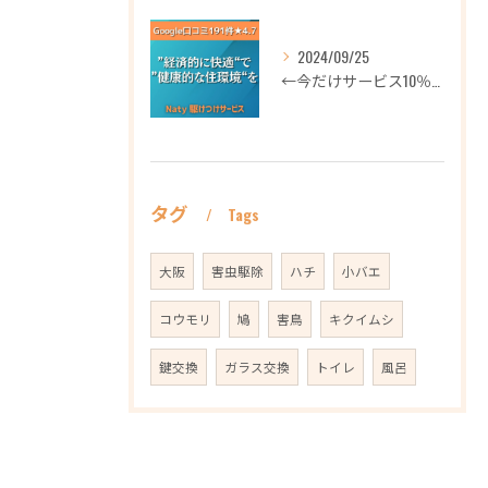
2024/09/25
←今だけサービス10％OFFギフト券プロフィールから
タグ
Tags
大阪
害虫駆除
ハチ
小バエ
コウモリ
鳩
害鳥
キクイムシ
鍵交換
ガラス交換
トイレ
風呂