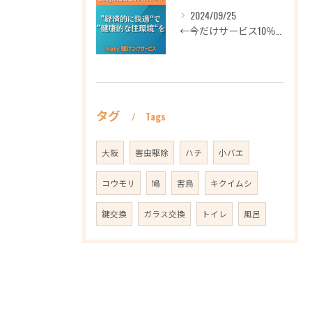
2024/09/25
←今だけサービス10％OFFギフト券プロフィールから
タグ
Tags
大阪
害虫駆除
ハチ
小バエ
コウモリ
鳩
害鳥
キクイムシ
鍵交換
ガラス交換
トイレ
風呂