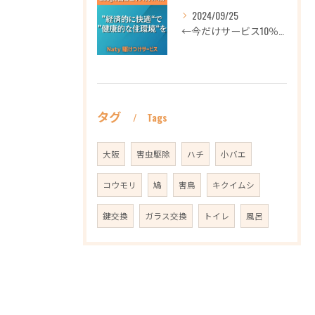
2024/09/25
←今だけサービス10％OFFギフト券プロフィールから
タグ
Tags
大阪
害虫駆除
ハチ
小バエ
コウモリ
鳩
害鳥
キクイムシ
鍵交換
ガラス交換
トイレ
風呂