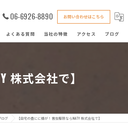
06-6926-8890
お問い合わせはこちら
よくある質問
当社の特徴
アクセス
ブログ
害獣駆除
鍵修理
Y 株式会社で】
ハウスクリーニング
窓ガラス
ゴキブリ
ブログ
【自宅の壺にに蜂が！害虫駆除ならNATY 株式会社で】