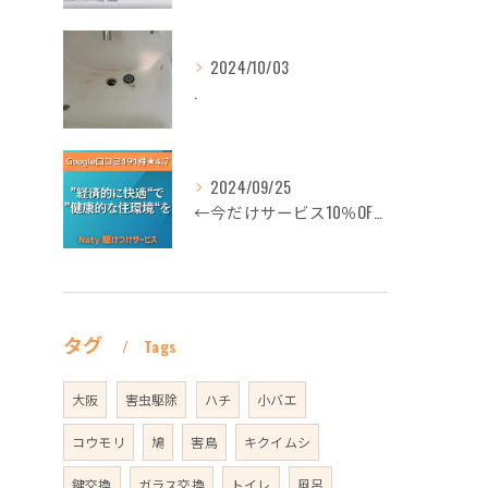
2024/10/03
.
2024/09/25
←今だけサービス10％OFFギフト券プロフィールから
タグ
Tags
大阪
害虫駆除
ハチ
小バエ
コウモリ
鳩
害鳥
キクイムシ
鍵交換
ガラス交換
トイレ
風呂