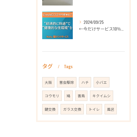
2024/09/25
←今だけサービス10％OFFギフト券プロフィールから
タグ
Tags
大阪
害虫駆除
ハチ
小バエ
コウモリ
鳩
害鳥
キクイムシ
鍵交換
ガラス交換
トイレ
風呂