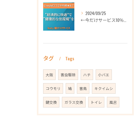
2024/09/25
←今だけサービス10％OFFギフト券プロフィールから
タグ
Tags
大阪
害虫駆除
ハチ
小バエ
コウモリ
鳩
害鳥
キクイムシ
鍵交換
ガラス交換
トイレ
風呂