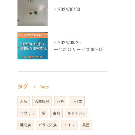
2024/10/03
.
2024/09/25
←今だけサービス10％OFFギフト券プロフィールから
タグ
Tags
大阪
害虫駆除
ハチ
小バエ
コウモリ
鳩
害鳥
キクイムシ
鍵交換
ガラス交換
トイレ
風呂