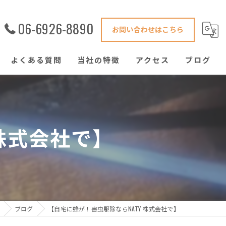
06-6926-8890
お問い合わせはこちら
よくある質問
当社の特徴
アクセス
ブログ
害獣駆除
鍵修理
 株式会社で】
ハウスクリーニング
窓ガラス
ゴキブリ
ブログ
【自宅に蜂が！害虫駆除ならNATY 株式会社で】