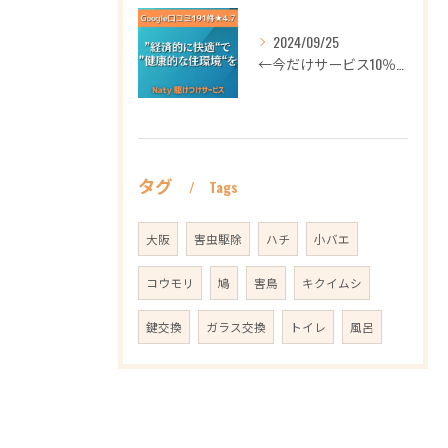
2024/09/25
←今だけサービス10％OFFギフト券プロフィールから
タグ
Tags
大阪
害虫駆除
ハチ
小バエ
コウモリ
鳩
害鳥
キクイムシ
鍵交換
ガラス交換
トイレ
風呂