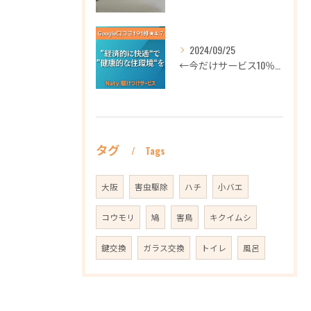
2024/09/25
←今だけサービス10％OFFギフト券プロフィールから
タグ
Tags
大阪
害虫駆除
ハチ
小バエ
コウモリ
鳩
害鳥
キクイムシ
鍵交換
ガラス交換
トイレ
風呂