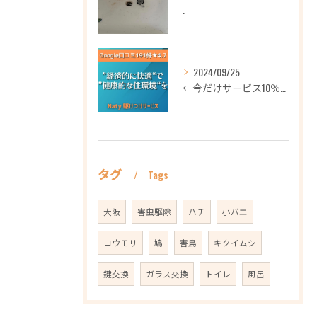
.
2024/09/25
←今だけサービス10％OFFギフト券プロフィールから
タグ
Tags
大阪
害虫駆除
ハチ
小バエ
コウモリ
鳩
害鳥
キクイムシ
鍵交換
ガラス交換
トイレ
風呂