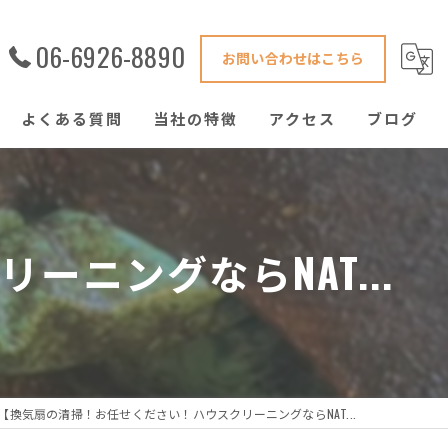
06-6926-8890
お問い合わせはこちら
よくある質問
当社の特徴
アクセス
ブログ
害獣駆除
鍵修理
ニングならNAT...
ハウスクリーニング
窓ガラス
ゴキブリ
【換気扇の清掃！お任せください！ハウスクリーニングならNAT...