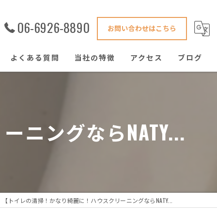
06-6926-8890
お問い合わせはこちら
よくある質問
当社の特徴
アクセス
ブログ
害獣駆除
鍵修理
ングならNATY...
ハウスクリーニング
窓ガラス
ゴキブリ
【トイレの清掃！かなり綺麗に！ハウスクリーニングならNATY...