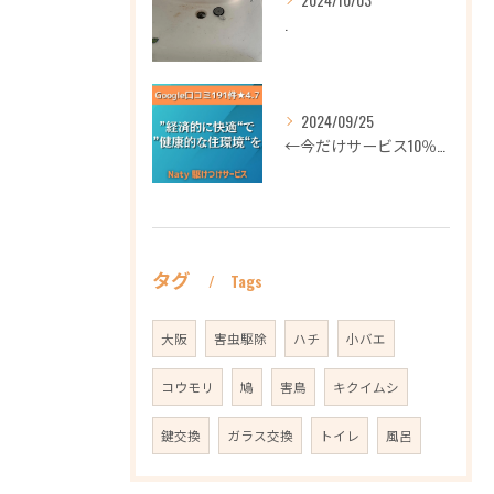
.
2024/09/25
←今だけサービス10％OFFギフト券プロフィールから
タグ
Tags
大阪
害虫駆除
ハチ
小バエ
コウモリ
鳩
害鳥
キクイムシ
鍵交換
ガラス交換
トイレ
風呂