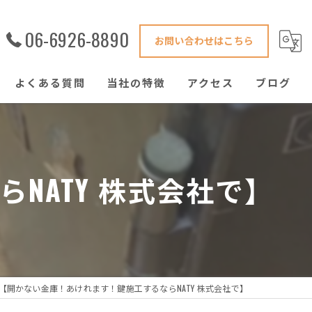
06-6926-8890
お問い合わせはこちら
よくある質問
当社の特徴
アクセス
ブログ
害獣駆除
鍵修理
NATY 株式会社で】
ハウスクリーニング
窓ガラス
ゴキブリ
【開かない金庫！あけれます！鍵施工するならNATY 株式会社で】