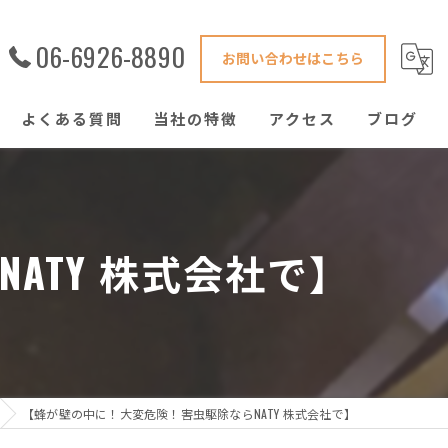
06-6926-8890
お問い合わせはこちら
よくある質問
当社の特徴
アクセス
ブログ
害獣駆除
鍵修理
ATY 株式会社で】
ハウスクリーニング
窓ガラス
ゴキブリ
【蜂が壁の中に！大変危険！害虫駆除ならNATY 株式会社で】