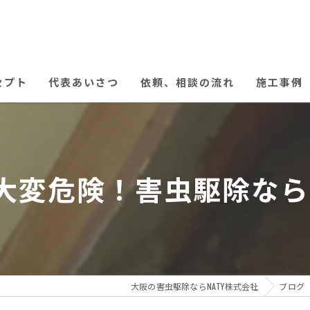
セプト
代表あいさつ
依頼、相談の流れ
施工事例
変危険！害虫駆除ならN
大阪の害虫駆除ならNATY株式会社
ブログ