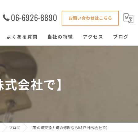
06-6926-8890
お問い合わせはこちら
よくある質問
当社の特徴
アクセス
ブログ
害獣駆除
鍵修理
 株式会社で】
ハウスクリーニング
窓ガラス
ゴキブリ
ブログ
【家の鍵交換！鍵の修理ならNATY 株式会社で】