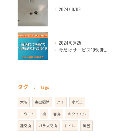
2024/10/03
.
2024/09/25
←今だけサービス10％OFFギフト券プロフィールから
タグ
Tags
大阪
害虫駆除
ハチ
小バエ
コウモリ
鳩
害鳥
キクイムシ
鍵交換
ガラス交換
トイレ
風呂