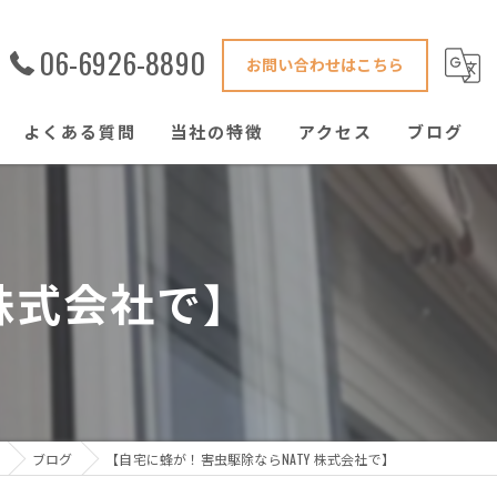
06-6926-8890
お問い合わせはこちら
よくある質問
当社の特徴
アクセス
ブログ
害獣駆除
鍵修理
 株式会社で】
ハウスクリーニング
窓ガラス
ゴキブリ
ブログ
【自宅に蜂が！害虫駆除ならNATY 株式会社で】